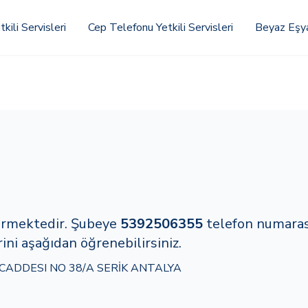
kili Servisleri
Cep Telefonu Yetkili Servisleri
Beyaz Eşya 
vermektedir. Şubeye
5392506355
telefon numara
rini aşağıdan öğrenebilirsiniz.
CADDESI NO 38/A SERİK ANTALYA