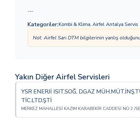
---
Kategoriler:
Kombi & Klima
,
Airfel Antalya Servis
Not: Airfel Sarı DTM bilgilerinin yanlış olduğu
Yakın Diğer Airfel Servisleri
YSR ENERJİ ISIT.SOĞ. D.GAZ MÜH.MÜT.İNŞ.
TİC.LTD.ŞTİ
MERKEZ MAHALLESİ KAZIM KARABEKİR CADDESİ NO:2 /SE