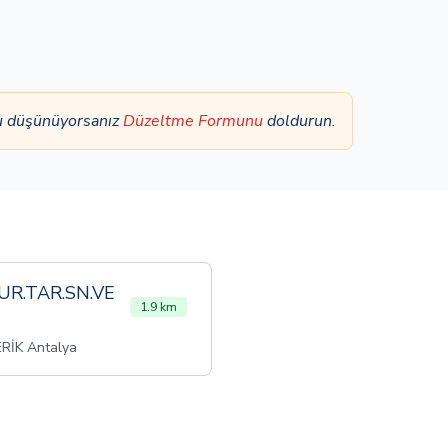
nu düşünüyorsanız
Düzeltme Formunu
doldurun.
TUR.TAR.SN.VE
1.9 km
RİK Antalya