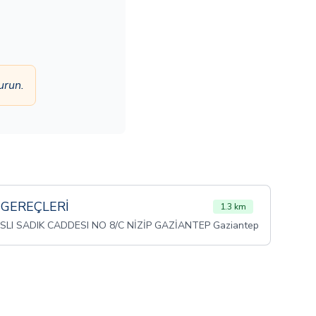
urun.
GEREÇLERİ
1.3 km
I SADIK CADDESI NO 8/C NİZİP GAZİANTEP Gaziantep