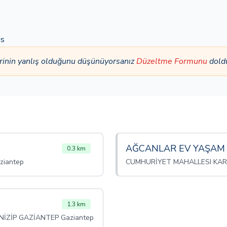
is
rinin yanlış olduğunu düşünüyorsanız
Düzeltme Formunu
dold
AĞCANLAR EV YAŞAM 
0.3 km
ziantep
CUMHURİYET MAHALLESI KARSL
1.3 km
İZİP GAZİANTEP Gaziantep