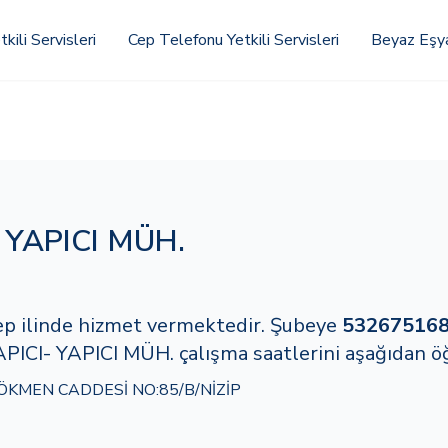
kili Servisleri
Cep Telefonu Yetkili Servisleri
Beyaz Eşya 
 YAPICI MÜH.
ntep ilinde hizmet vermektedir. Şubeye
53267516
PICI- YAPICI MÜH. çalışma saatlerini aşağıdan öğr
KMEN CADDESİ NO:85/B/NİZİP