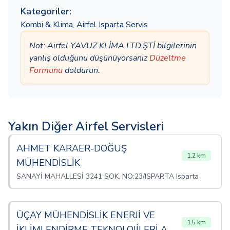
Kategoriler:
Kombi & Klima
,
Airfel Isparta Servis
Not: Airfel YAVUZ KLİMA LTD.ŞTİ bilgilerinin
yanlış olduğunu düşünüyorsanız
Düzeltme
Formunu
doldurun.
Yakın Diğer Airfel Servisleri
AHMET KARAER-DOĞUŞ
1.2 km
MÜHENDİSLİK
SANAYİ MAHALLESİ 3241 SOK. NO:23/ISPARTA Isparta
ÜÇAY MÜHENDİSLİK ENERJİ VE
1.5 km
İKLİMLENDİRME TEKNOLOJİLERİ A.