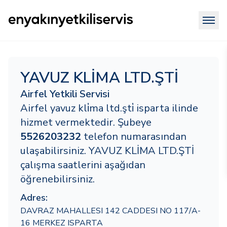
YAVUZ KLİMA LTD.ŞTİ
Airfel Yetkili Servisi
Airfel yavuz kli̇ma ltd.şti̇ isparta ilinde
hizmet vermektedir. Şubeye
5526203232
telefon numarasından
ulaşabilirsiniz. YAVUZ KLİMA LTD.ŞTİ
çalışma saatlerini aşağıdan
öğrenebilirsiniz.
Adres:
DAVRAZ MAHALLESI 142 CADDESI NO 117/A-
16 MERKEZ ISPARTA