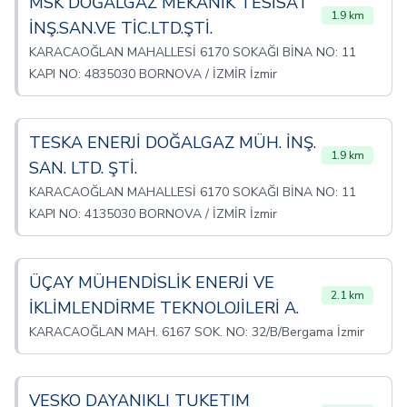
MSK DOĞALGAZ MEKANİK TESİSAT
1.9 km
İNŞ.SAN.VE TİC.LTD.ŞTİ.
KARACAOĞLAN MAHALLESİ 6170 SOKAĞI BİNA NO: 11
KAPI NO: 4835030 BORNOVA / İZMİR İzmir
TESKA ENERJİ DOĞALGAZ MÜH. İNŞ.
1.9 km
SAN. LTD. ŞTİ.
KARACAOĞLAN MAHALLESİ 6170 SOKAĞI BİNA NO: 11
KAPI NO: 4135030 BORNOVA / İZMİR İzmir
ÜÇAY MÜHENDİSLİK ENERJİ VE
2.1 km
İKLİMLENDİRME TEKNOLOJİLERİ A.
KARACAOĞLAN MAH. 6167 SOK. NO: 32/B/Bergama İzmir
VESKO DAYANIKLI TUKETIM