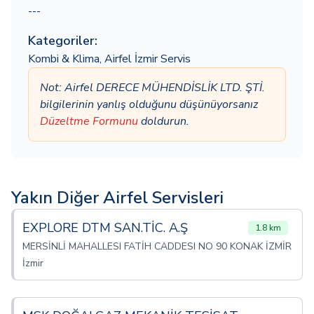
---
Kategoriler:
Kombi & Klima
,
Airfel İzmir Servis
Not: Airfel DERECE MÜHENDİSLİK LTD. ŞTİ.
bilgilerinin yanlış olduğunu düşünüyorsanız
Düzeltme Formunu
doldurun.
Yakın Diğer Airfel Servisleri
EXPLORE DTM SAN.TİC. A.Ş
1.8 km
MERSİNLİ MAHALLESI FATİH CADDESI NO 90 KONAK İZMİR
İzmir