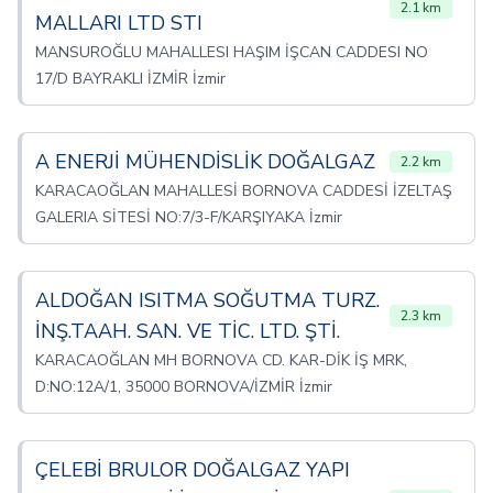
2.1 km
MALLARI LTD STI
MANSUROĞLU MAHALLESI HAŞIM İŞCAN CADDESI NO
17/D BAYRAKLI İZMİR İzmir
A ENERJİ MÜHENDİSLİK DOĞALGAZ
2.2 km
KARACAOĞLAN MAHALLESİ BORNOVA CADDESİ İZELTAŞ
GALERIA SİTESİ NO:7/3-F/KARŞIYAKA İzmir
ALDOĞAN ISITMA SOĞUTMA TURZ.
2.3 km
İNŞ.TAAH. SAN. VE TİC. LTD. ŞTİ.
KARACAOĞLAN MH BORNOVA CD. KAR-DİK İŞ MRK,
D:NO:12A/1, 35000 BORNOVA/İZMİR İzmir
ÇELEBİ BRULOR DOĞALGAZ YAPI