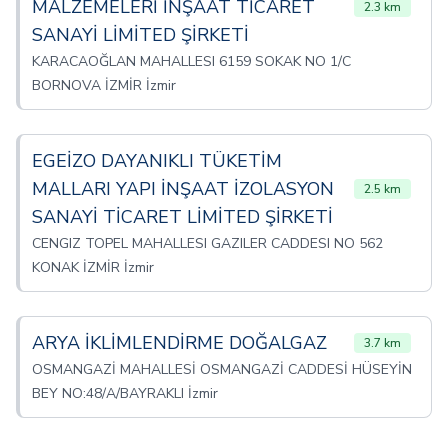
MALZEMELERİ İNŞAAT TİCARET
2.3 km
SANAYİ LİMİTED ŞİRKETİ
KARACAOĞLAN MAHALLESI 6159 SOKAK NO 1/C
BORNOVA İZMİR İzmir
EGEİZO DAYANIKLI TÜKETİM
MALLARI YAPI İNŞAAT İZOLASYON
2.5 km
SANAYİ TİCARET LİMİTED ŞİRKETİ
CENGIZ TOPEL MAHALLESI GAZILER CADDESI NO 562
KONAK İZMİR İzmir
ARYA İKLİMLENDİRME DOĞALGAZ
3.7 km
OSMANGAZİ MAHALLESİ OSMANGAZİ CADDESİ HÜSEYİN
BEY NO:48/A/BAYRAKLI İzmir