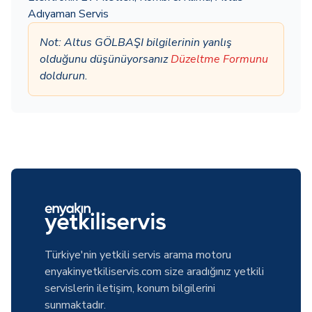
Adıyaman Servis
Not: Altus GÖLBAŞI bilgilerinin yanlış
olduğunu düşünüyorsanız
Düzeltme Formunu
doldurun.
Türkiye'nin yetkili servis arama motoru
enyakinyetkiliservis.com size aradığınız yetkili
servislerin iletişim, konum bilgilerini
sunmaktadır.