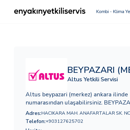
Kombi - Klima Yet
BEYPAZARI (M
Altus Yetkili Servisi
Altus beypazari (merkez) ankara ilind
numarasından ulaşabilirsiniz. BEYPAZAR
Adres:
HACIKARA MAH. ANAFARTALAR SK. NO
Telefon:
+903127625702