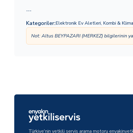
---
Kategoriler:
Elektronik Ev Aletleri
,
Kombi & Klim
Not: Altus BEYPAZARI (MERKEZ) bilgilerinin y
Türkiye'nin yetkili servis arama motoru enyakinyetk