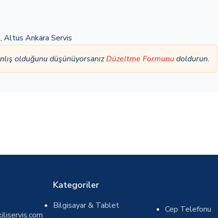
a
,
Altus Ankara Servis
anlış olduğunu düşünüyorsanız
Düzeltme Formunu
doldurun.
Kategoriler
Bilgisayar & Tablet
Cep Telefonu
iliservis.com