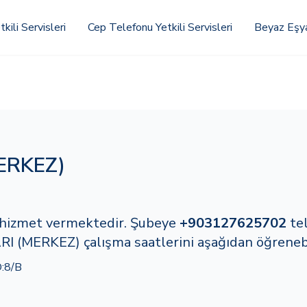
kili Servisleri
Cep Telefonu Yetkili Servisleri
Beyaz Eşya 
ERKEZ)
e hizmet vermektedir. Şubeye
+903127625702
te
I (MERKEZ) çalışma saatlerini aşağıdan öğrenebil
:8/B