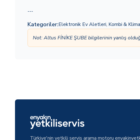
---
Kategoriler:
Elektronik Ev Aletleri
,
Kombi & Klim
Not: Altus FİNİKE ŞUBE bilgilerinin yanlış old
Türkiye'nin yetkili servis arama motoru enyakinyetk