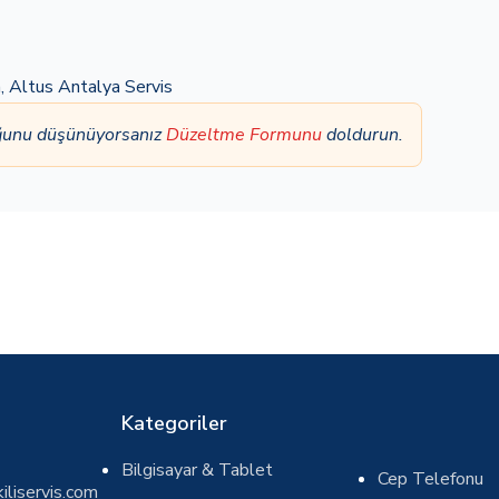
a
,
Altus Antalya Servis
uğunu düşünüyorsanız
Düzeltme Formunu
doldurun.
Kategoriler
Bilgisayar & Tablet
Cep Telefonu
iliservis.com