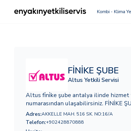
Kombi - Klima Yet
FİNİKE ŞUBE
Altus Yetkili Servisi
Altus fi̇ni̇ke şube antalya ilinde hizm
numarasından ulaşabilirsiniz. FİNİKE ŞU
Adres:
AKKELLE MAH. 516 SK. NO:16/A
Telefon:
+902428870888