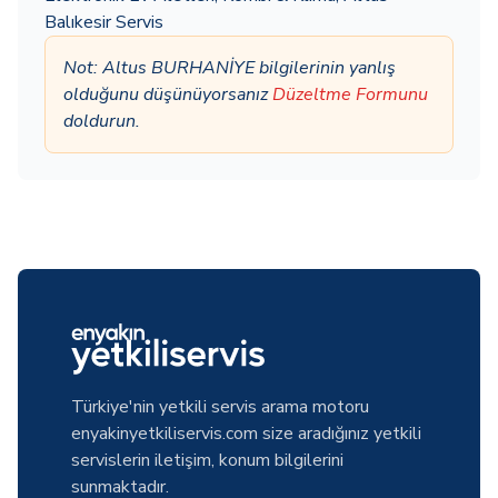
Balıkesir Servis
Not: Altus BURHANİYE bilgilerinin yanlış
olduğunu düşünüyorsanız
Düzeltme Formunu
doldurun.
Türkiye'nin yetkili servis arama motoru
enyakinyetkiliservis.com size aradığınız yetkili
servislerin iletişim, konum bilgilerini
sunmaktadır.