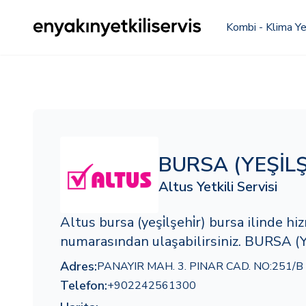
Kombi - Klima Yet
BURSA (YEŞİLŞ
Altus Yetkili Servisi
Altus bursa (yeşi̇lşehi̇r) bursa ilinde
numarasından ulaşabilirsiniz. BURSA (Y
Adres:
PANAYIR MAH. 3. PINAR CAD. NO:251/B
Telefon:
+902242561300