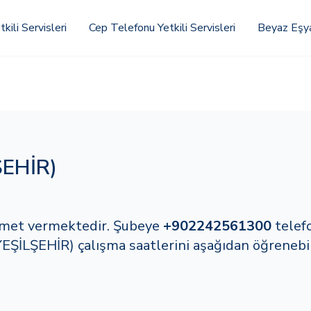
kili Servisleri
Cep Telefonu Yetkili Servisleri
Beyaz Eşya 
EHİR)
 hizmet vermektedir. Şubeye
+902242561300
telef
EŞİLŞEHİR) çalışma saatlerini aşağıdan öğrenebili