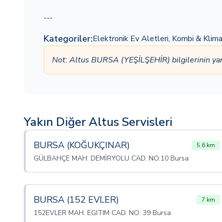
---
Kategoriler:
Elektronik Ev Aletleri
,
Kombi & Klim
Not: Altus BURSA (YEŞİLŞEHİR) bilgilerinin y
Yakın Diğer Altus Servisleri
BURSA (KOĞUKÇINAR)
5.6 km
GÜLBAHÇE MAH. DEMİRYOLU CAD. NO:10 Bursa
BURSA (152 EVLER)
7 km
152EVLER MAH. EGITIM CAD. NO: 39 Bursa