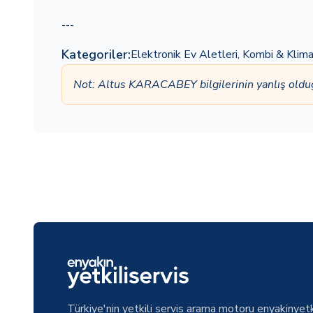
---
Kategoriler:
Elektronik Ev Aletleri
,
Kombi & Klim
Not: Altus KARACABEY bilgilerinin yanlış old
Türkiye'nin yetkili servis arama motoru enyakinyetk