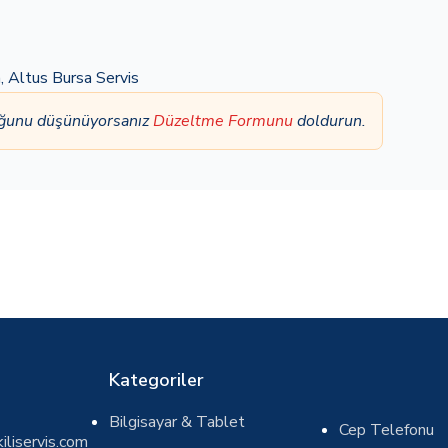
a
,
Altus Bursa Servis
uğunu düşünüyorsanız
Düzeltme Formunu
doldurun.
Kategoriler
Bilgisayar & Tablet
Cep Telefonu
iliservis.com