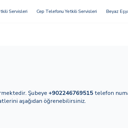
kili Servisleri
Cep Telefonu Yetkili Servisleri
Beyaz Eşya 
ermektedir. Şubeye
+902246769515
telefon num
lerini aşağıdan öğrenebilirsiniz.