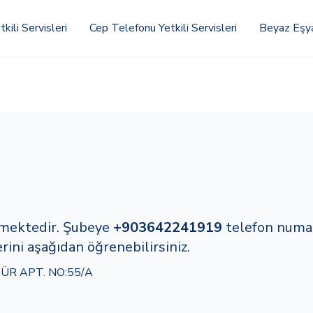
kili Servisleri
Cep Telefonu Yetkili Servisleri
Beyaz Eşya 
rmektedir. Şubeye
+903642241919
telefon numa
rini aşağıdan öğrenebilirsiniz.
TÜR APT. NO:55/A