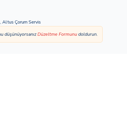
a
,
Altus Çorum Servis
unu düşünüyorsanız
Düzeltme Formunu
doldurun.