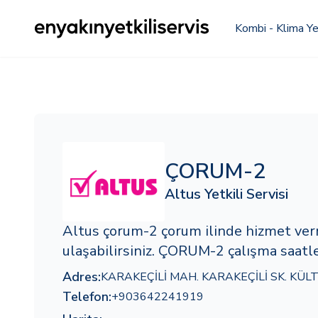
Kombi - Klima Yet
ÇORUM-2
Altus Yetkili Servisi
Altus çorum-2 çorum ilinde hizmet ve
ulaşabilirsiniz. ÇORUM-2 çalışma saatle
Adres:
KARAKEÇİLİ MAH. KARAKEÇİLİ SK. KÜL
Telefon:
+903642241919