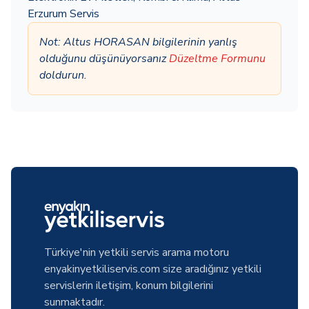
Erzurum Servis
Not: Altus HORASAN bilgilerinin yanlış
olduğunu düşünüyorsanız
Düzeltme Formunu
doldurun.
Türkiye'nin yetkili servis arama motoru
enyakinyetkiliservis.com size aradığınız yetkili
servislerin iletişim, konum bilgilerini
sunmaktadır.