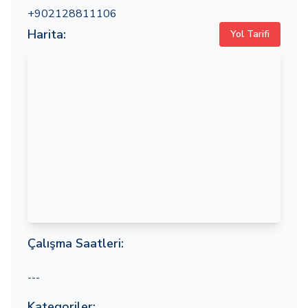
+902128811106
Harita:
Yol Tarifi
Çalışma Saatleri:
---
Kategoriler: