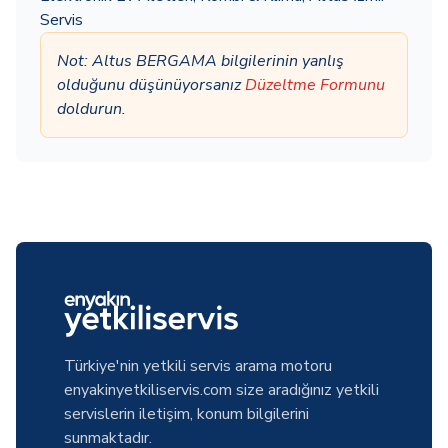
Servis
Not: Altus BERGAMA bilgilerinin yanlış
olduğunu düşünüyorsanız
Düzeltme Formunu
doldurun.
Türkiye'nin yetkili servis arama motoru
enyakinyetkiliservis.com size aradığınız yetkili
servislerin iletişim, konum bilgilerini
sunmaktadır.