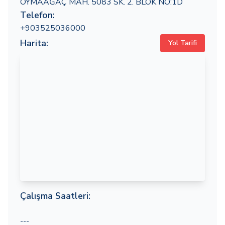
OYMAAĞAÇ MAH. 5083 SK. 2. BLOK NO:1D
Telefon:
+903525036000
Harita:
Yol Tarifi
Çalışma Saatleri:
---