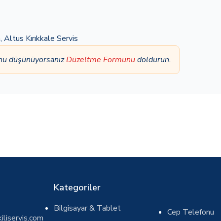
a
,
Altus Kırıkkale Servis
unu düşünüyorsanız
Düzeltme Formunu
doldurun.
Kategoriler
Bilgisayar & Tablet
Cep Telefonu
iliservis.com