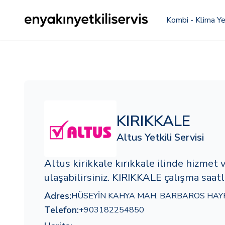
Kombi - Klima Yet
KIRIKKALE
Altus Yetkili Servisi
Altus kirikkale kırıkkale ilinde hizme
ulaşabilirsiniz. KIRIKKALE çalışma saatl
Adres:
HÜSEYİN KAHYA MAH. BARBAROS HAYR
Telefon:
+903182254850