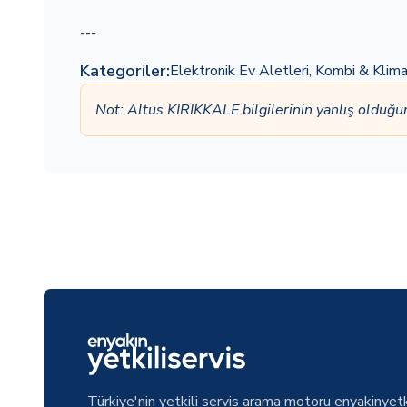
---
Kategoriler:
Elektronik Ev Aletleri
,
Kombi & Klim
Not: Altus KIRIKKALE bilgilerinin yanlış olduğ
Türkiye'nin yetkili servis arama motoru enyakinyetk