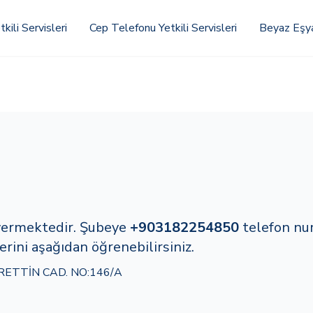
kili Servisleri
Cep Telefonu Yetkili Servisleri
Beyaz Eşya 
t vermektedir. Şubeye
+903182254850
telefon nu
erini aşağıdan öğrenebilirsiniz.
ETTİN CAD. NO:146/A