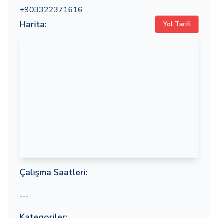
+903322371616
Harita:
Yol Tarifi
Çalışma Saatleri:
---
Kategoriler: