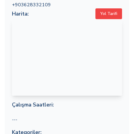
+903628332109
Harita:
Yol Tarifi
Çalışma Saatleri:
---
Kategoriler: