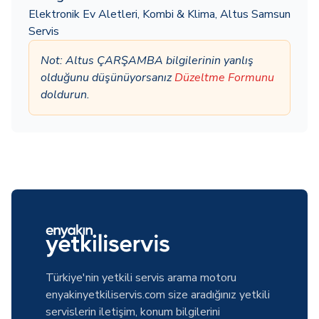
Elektronik Ev Aletleri
,
Kombi & Klima
,
Altus Samsun
Servis
Not: Altus ÇARŞAMBA bilgilerinin yanlış
olduğunu düşünüyorsanız
Düzeltme Formunu
doldurun.
Türkiye'nin yetkili servis arama motoru
enyakinyetkiliservis.com size aradığınız yetkili
servislerin iletişim, konum bilgilerini