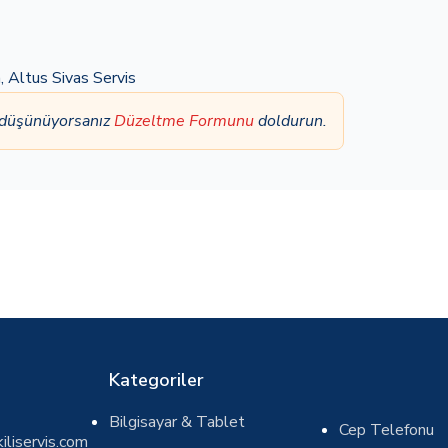
a
,
Altus Sivas Servis
 düşünüyorsanız
Düzeltme Formunu
doldurun.
Kategoriler
Bilgisayar & Tablet
Cep Telefonu
iliservis.com