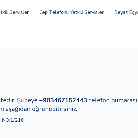
kili Servisleri
Cep Telefonu Yetkili Servisleri
Beyaz Eşya 
ktedir. Şubeye
+903467152443
telefon numaras
i aşağıdan öğrenebilirsiniz.
 NO:1/216