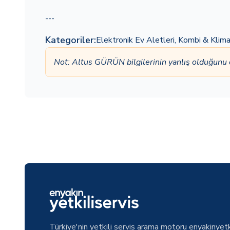
---
Kategoriler:
Elektronik Ev Aletleri
,
Kombi & Klim
Not: Altus GÜRÜN bilgilerinin yanlış olduğunu
Türkiye'nin yetkili servis arama motoru enyakinyetk