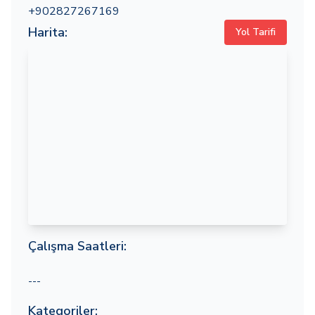
+902827267169
Harita:
Yol Tarifi
Çalışma Saatleri:
---
Kategoriler: