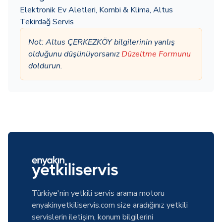
Elektronik Ev Aletleri
,
Kombi & Klima
,
Altus
Tekirdağ Servis
Not: Altus ÇERKEZKÖY bilgilerinin yanlış
olduğunu düşünüyorsanız
Düzeltme Formunu
doldurun.
Türkiye'nin yetkili servis arama motoru
enyakinyetkiliservis.com size aradığınız yetkili
servislerin iletişim, konum bilgilerini