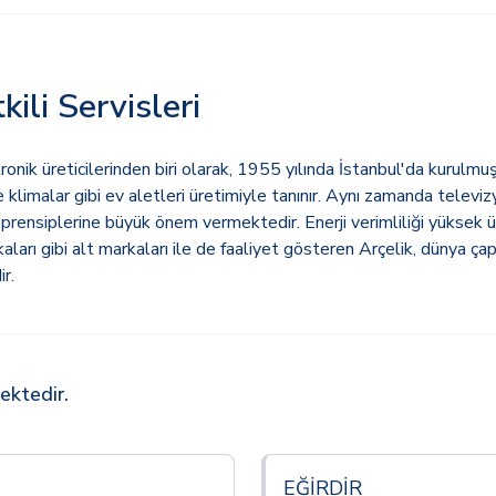
kili Servisleri
nik üreticilerinden biri olarak, 1955 yılında İstanbul'da kurulmuş
e klimalar gibi ev aletleri üretimiyle tanınır. Aynı zamanda televi
 prensiplerine büyük önem vermektedir. Enerji verimliliği yüksek ü
arı gibi alt markaları ile de faaliyet gösteren Arçelik, dünya ç
r.
mektedir.
EĞİRDİR