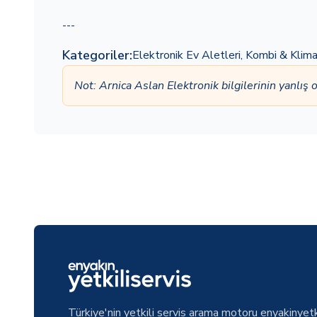
---
Kategoriler:
Elektronik Ev Aletleri
,
Kombi & Klim
Not: Arnica Aslan Elektronik bilgilerinin yanlı
Türkiye'nin yetkili servis arama motoru enyakinyetk