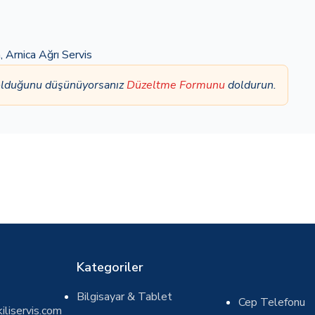
a
,
Arnica Ağrı Servis
ş olduğunu düşünüyorsanız
Düzeltme Formunu
doldurun.
Kategoriler
Bilgisayar & Tablet
Cep Telefonu
iliservis.com