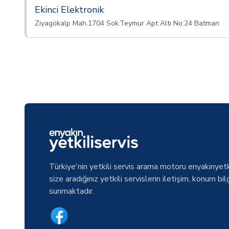
Ekinci Elektronik
Ziyagökalp Mah.1704 Sok.Teymur Apt Altı No:24 Batman
Türkiye'nin yetkili servis arama motoru enyakinyetk
size aradığınız yetkili servislerin iletişim, konum bilg
sunmaktadır.