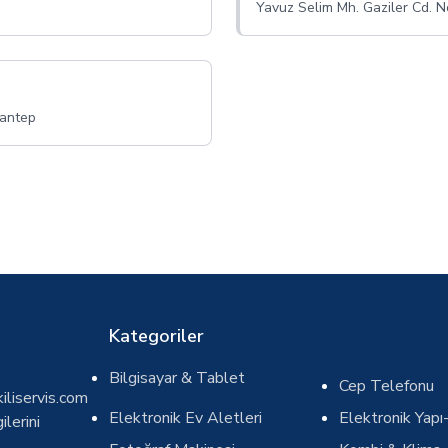
Yavuz Selim Mh. Gaziler Cd. 
iantep
Kategoriler
Bilgisayar & Tablet
Cep Telefonu
iliservis.com
Elektronik Ev Aletleri
Elektronik Yapı-
ilerini