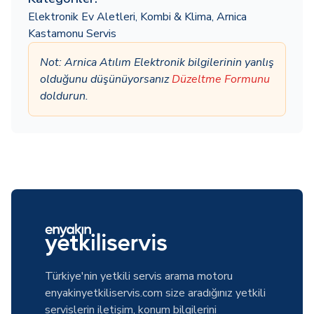
Elektronik Ev Aletleri
,
Kombi & Klima
,
Arnica
Kastamonu Servis
Not: Arnica Atılım Elektronik bilgilerinin yanlış
olduğunu düşünüyorsanız
Düzeltme Formunu
doldurun.
Türkiye'nin yetkili servis arama motoru
enyakinyetkiliservis.com size aradığınız yetkili
servislerin iletişim, konum bilgilerini