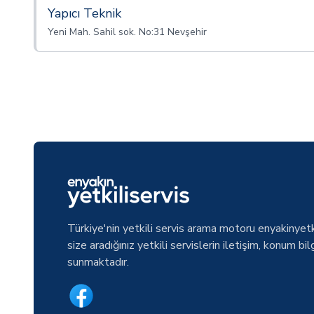
Yapıcı Teknik
Yeni Mah. Sahil sok. No:31 Nevşehir
Türkiye'nin yetkili servis arama motoru enyakinyetk
size aradığınız yetkili servislerin iletişim, konum bilg
sunmaktadır.