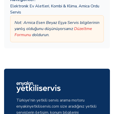
Elektronik Ev Aletleri
,
Kombi & Klima
,
Arnica Ordu
Servis
Not: Arnica Esen Beyaz Eşya Servis bilgilerinin
yanlış olduğunu düşünüyorsanız
Düzeltme
Formunu
doldurun.
Türkiye'nin yetkili servis arama motoru
enyakinyetkiliservis.com size aradığınız yetkili
servislerin iletişim, konum bilgilerini