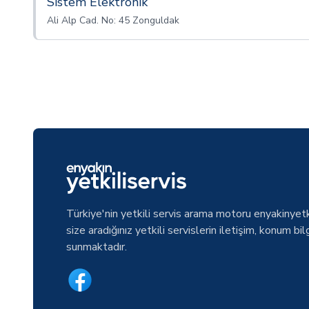
Sistem Elektronik
Ali Alp Cad. No: 45 Zonguldak
Türkiye'nin yetkili servis arama motoru enyakinyetk
size aradığınız yetkili servislerin iletişim, konum bilg
sunmaktadır.