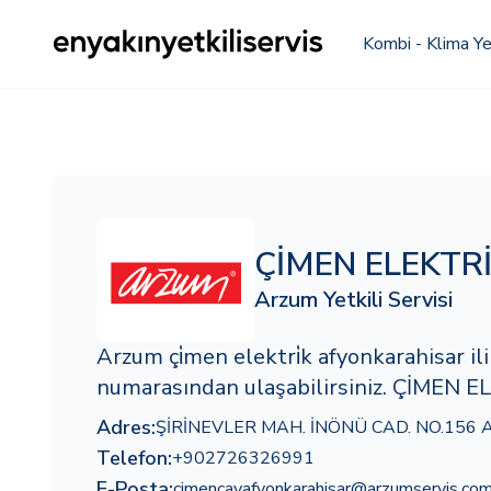
Kombi - Klima Yet
ÇİMEN ELEKTR
Arzum Yetkili Servisi
Arzum çi̇men elektri̇k afyonkarahisar 
numarasından ulaşabilirsiniz. ÇİMEN EL
Adres:
ŞİRİNEVLER MAH. İNÖNÜ CAD. NO.156 
Telefon:
+902726326991
E-Posta:
cimencayafyonkarahisar@arzumservis.co