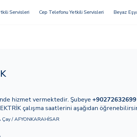
kili Servisleri
Cep Telefonu Yetkili Servisleri
Beyaz Eşya 
İK
ilinde hizmet vermektedir. Şubeye
+90272632699
EKTRİK çalışma saatlerini aşağıdan öğrenebilirsin
A Çay / AFYONKARAHİSAR
m