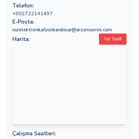
Telefon:
+902722141497
E-Posta:
nurelektronikafyonkarahisar@arzumservis.com
Harita:
Yol Tarifi
Çalışma Saatleri: