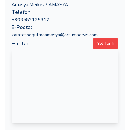
Amasya Merkez / AMASYA
Telefon:
+903582125312
E-Posta:
karatassogutmaamasya@arzumservis.com
Harita:
Yol Tarifi