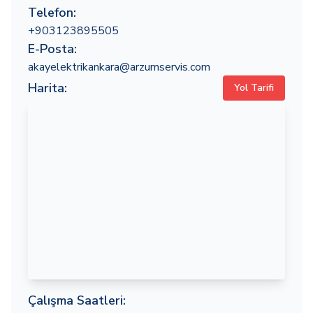
Telefon:
+903123895505
E-Posta:
akayelektrikankara@arzumservis.com
Harita:
Yol Tarifi
Çalışma Saatleri: