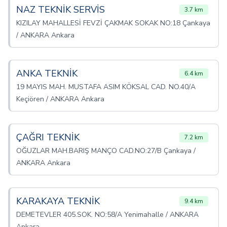
NAZ TEKNİK SERVİS
3.7 km
KIZILAY MAHALLESİ FEVZİ ÇAKMAK SOKAK NO:18 Çankaya
/ ANKARA Ankara
ANKA TEKNİK
6.4 km
19 MAYIS MAH. MUSTAFA ASIM KÖKSAL CAD. NO.40/A
Keçiören / ANKARA Ankara
ÇAĞRI TEKNİK
7.2 km
OĞUZLAR MAH.BARIŞ MANÇO CAD.NO:27/B Çankaya /
ANKARA Ankara
KARAKAYA TEKNİK
9.4 km
DEMETEVLER 405.SOK. NO:58/A Yenimahalle / ANKARA
Ankara