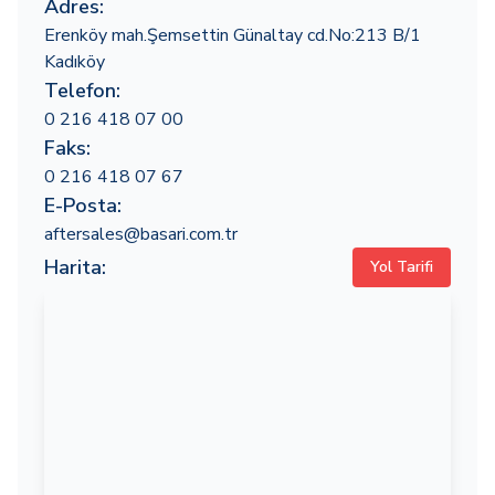
Adres:
Erenköy mah.Şemsettin Günaltay cd.No:213 B/1
Kadıköy
Telefon:
0 216 418 07 00
Faks:
0 216 418 07 67
E-Posta:
aftersales@basari.com.tr
Harita:
Yol Tarifi