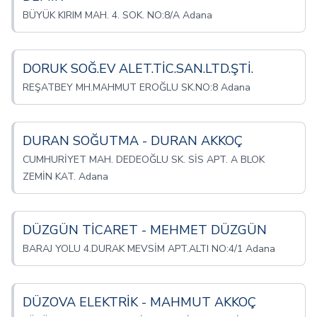
BÜYÜK KIRIM MAH. 4. SOK. NO:8/A Adana
DORUK SOĞ.EV ALET.TİC.SAN.LTD.ŞTİ.
REŞATBEY MH.MAHMUT EROĞLU SK.NO:8 Adana
DURAN SOĞUTMA - DURAN AKKOÇ
CUMHURİYET MAH. DEDEOĞLU SK. SİS APT. A BLOK
ZEMİN KAT. Adana
DÜZGÜN TİCARET - MEHMET DÜZGÜN
BARAJ YOLU 4.DURAK MEVSİM APT.ALTI NO:4/1 Adana
DÜZOVA ELEKTRİK - MAHMUT AKKOÇ