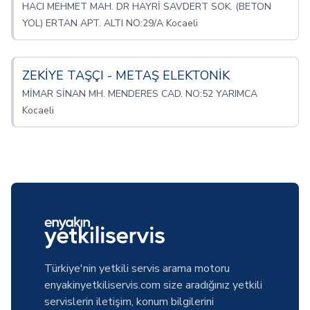
HACI MEHMET MAH. DR HAYRİ SAVDERT SOK. (BETON
YOL) ERTAN APT. ALTI NO:29/A Kocaeli
ZEKİYE TAŞÇI - METAŞ ELEKTONİK
MİMAR SİNAN MH. MENDERES CAD. NO:52 YARIMCA
Kocaeli
Türkiye'nin yetkili servis arama motoru
enyakinyetkiliservis.com size aradığınız yetkili
servislerin iletişim, konum bilgilerini