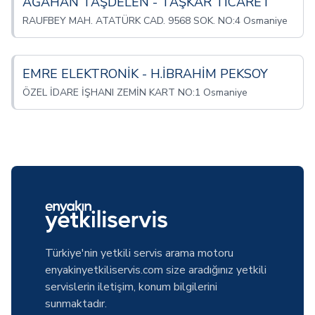
AĞAHAN TAŞDELEN - TAŞKAR TİCARET
RAUFBEY MAH. ATATÜRK CAD. 9568 SOK. NO:4 Osmaniye
EMRE ELEKTRONİK - H.İBRAHİM PEKSOY
ÖZEL İDARE İŞHANI ZEMİN KART NO:1 Osmaniye
Türkiye'nin yetkili servis arama motoru
enyakinyetkiliservis.com size aradığınız yetkili
servislerin iletişim, konum bilgilerini
sunmaktadır.