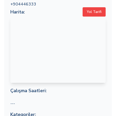
+904446333
Harita:
Yol Tarifi
Çalışma Saatleri:
---
Kategoriler: