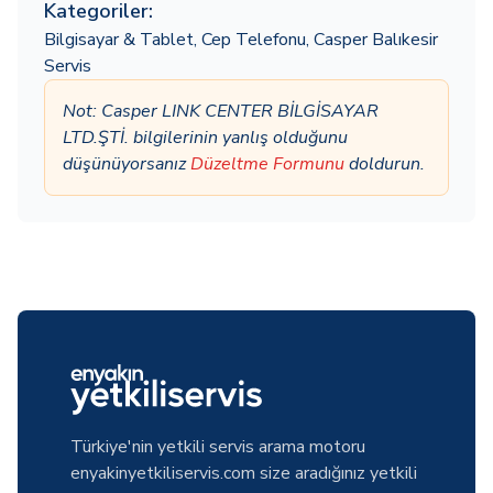
Kategoriler:
Bilgisayar & Tablet
,
Cep Telefonu
,
Casper Balıkesir
Servis
Not: Casper LINK CENTER BİLGİSAYAR
LTD.ŞTİ. bilgilerinin yanlış olduğunu
düşünüyorsanız
Düzeltme Formunu
doldurun.
Türkiye'nin yetkili servis arama motoru
enyakinyetkiliservis.com size aradığınız yetkili