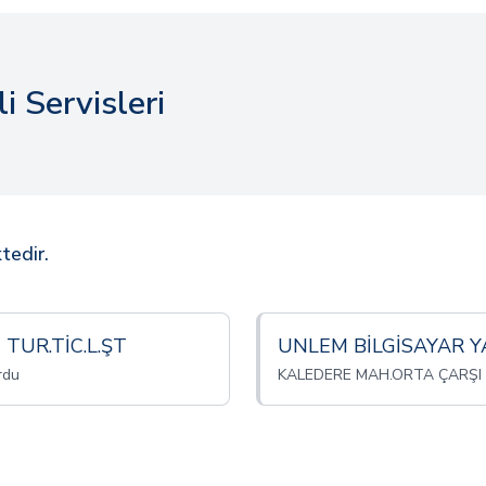
i Servisleri
tedir.
TUR.TİC.L.ŞT
UNLEM BİLGİSAYAR YA
rdu
KALEDERE MAH.ORTA ÇARŞI