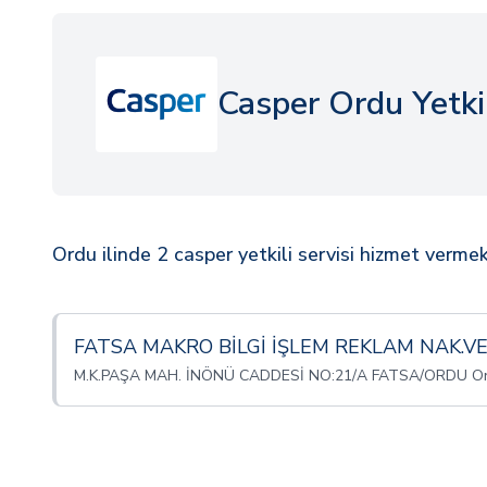
Casper Ordu Yetkil
Ordu ilinde 2 casper yetkili servisi hizmet vermek
FATSA MAKRO BİLGİ İŞLEM REKLAM NAK.VE 
M.K.PAŞA MAH. İNÖNÜ CADDESİ NO:21/A FATSA/ORDU O