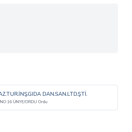
Z.TUR.İNŞ.GIDA DAN.SAN.LTD.ŞTİ.
 NO:16 ÜNYE/ORDU Ordu