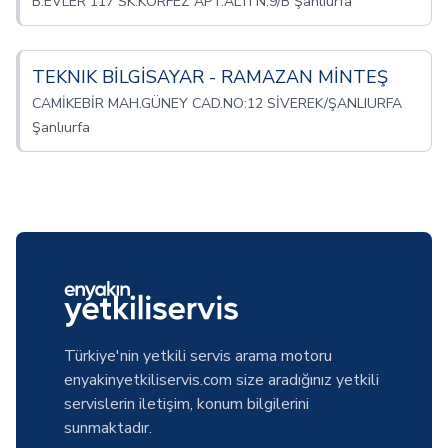
B.EVLER 117 SK.KÖRFEZ APT.ALTI N:9/B Şanlıurfa
TEKNIK BİLGİSAYAR - RAMAZAN MİNTEŞ
CAMİKEBİR MAH.GÜNEY CAD.NO:12 SİVEREK/ŞANLIURFA
Şanlıurfa
Türkiye'nin yetkili servis arama motoru
enyakinyetkiliservis.com size aradığınız yetkili
servislerin iletişim, konum bilgilerini
sunmaktadır.