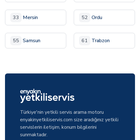
33
Mersin
52
Ordu
55
Samsun
61
Trabzon
Türkiye'nin yetkili servis arama motoru
enyakinyetkiliservis.com size aradığınız yetkili
servislerin iletişim, konum bilgilerini
sunmaktadır.