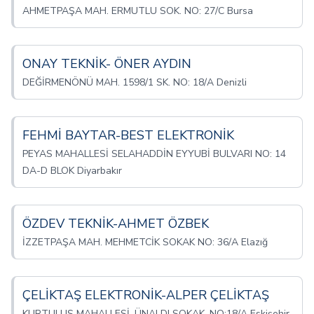
AHMETPAŞA MAH. ERMUTLU SOK. NO: 27/C Bursa
ONAY TEKNİK- ÖNER AYDIN
DEĞİRMENÖNÜ MAH. 1598/1 SK. NO: 18/A Denizli
FEHMİ BAYTAR-BEST ELEKTRONİK
PEYAS MAHALLESİ SELAHADDİN EYYUBİ BULVARI NO: 14
DA-D BLOK Diyarbakır
ÖZDEV TEKNİK-AHMET ÖZBEK
İZZETPAŞA MAH. MEHMETCİK SOKAK NO: 36/A Elazığ
ÇELİKTAŞ ELEKTRONİK-ALPER ÇELİKTAŞ
KURTULUŞ MAHALLESİ, ÜNALDI SOKAK, NO:18/A Eskişehir