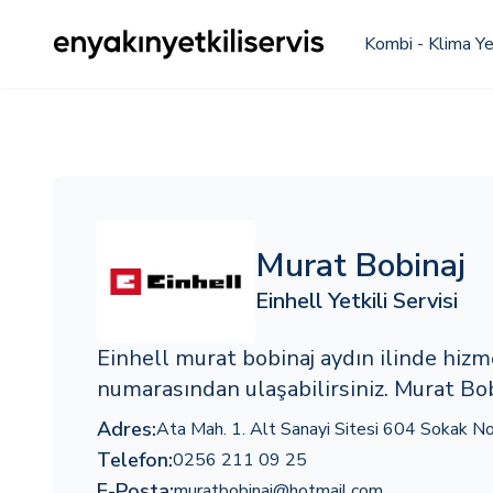
Kombi - Klima Yet
Murat Bobinaj
Einhell Yetkili Servisi
Einhell murat bobinaj aydın ilinde hi
numarasından ulaşabilirsiniz. Murat Bob
Adres:
Ata Mah. 1. Alt Sanayi Sitesi 604 Sokak No 
Telefon:
0256 211 09 25
E-Posta:
muratbobinaj@hotmail.com