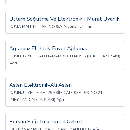
Ustam Soğutma Ve Elektronik - Murat Uyanik
CUMA MAH. ELİF SK. NO:9/A Afyonkarahisar
Ağlamaz Elektrik-Enver Ağlamaz
CUMHURİYET CAD HAMAM YOLU NO:16 (BEKO BAYİ YANI)
Ağrı
Aslan Elektronik-Ali Aslan
CUMHURİYET MAH. 29 EKİM CAD. SEVİ SK. NO:21
(MEYDAN CAMİ ARKASI) Ağrı
Berşan Soğutma-İsmail Öztürk
ÇİFTEPINAR MH.BEYAZIT CAMİİ YANI NO:12 Ağrı