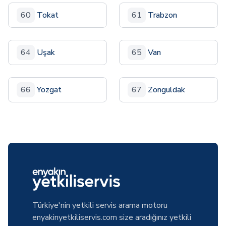
60
Tokat
61
Trabzon
64
Uşak
65
Van
66
Yozgat
67
Zonguldak
Türkiye'nin yetkili servis arama motoru
enyakinyetkiliservis.com size aradığınız yetkili