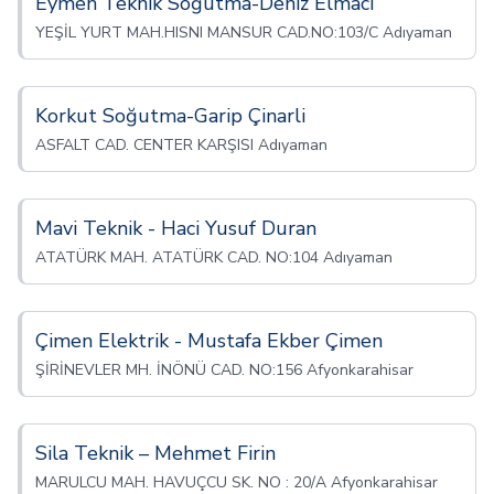
Eymen Teknik Soğutma-Deniz Elmaci
YEŞİL YURT MAH.HISNI MANSUR CAD.NO:103/C Adıyaman
Korkut Soğutma-Garip Çinarli
ASFALT CAD. CENTER KARŞISI Adıyaman
Mavi Teknik - Haci Yusuf Duran
ATATÜRK MAH. ATATÜRK CAD. NO:104 Adıyaman
Çimen Elektrik - Mustafa Ekber Çimen
ŞİRİNEVLER MH. İNÖNÜ CAD. NO:156 Afyonkarahisar
Sila Teknik – Mehmet Firin
MARULCU MAH. HAVUÇCU SK. NO : 20/A Afyonkarahisar