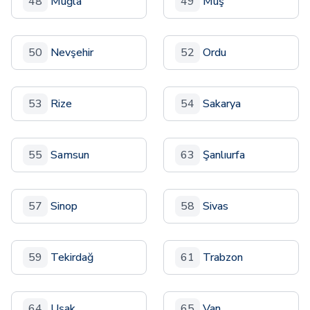
48
Muğla
49
Muş
50
Nevşehir
52
Ordu
53
Rize
54
Sakarya
55
Samsun
63
Şanlıurfa
57
Sinop
58
Sivas
59
Tekirdağ
61
Trabzon
64
Uşak
65
Van