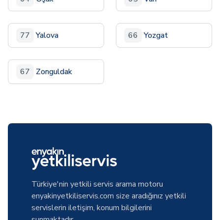
77
Yalova
66
Yozgat
67
Zonguldak
Türkiye'nin yetkili servis arama motoru
enyakinyetkiliservis.com size aradığınız yetkili
servislerin iletişim, konum bilgilerini
sunmaktadır.