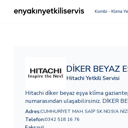
Kombi - Klima Yet
DİKER BEYAZ 
Hitachi Yetkili Servisi
Hitachi di̇ker beyaz eşya kli̇ma gazian
numarasından ulaşabilirsiniz. DİKER BE
Adres:
CUMHURİYET MAH. SAİP SK NO:9/A Nİ
Telefon:
0342 518 16 76
Faks:
null