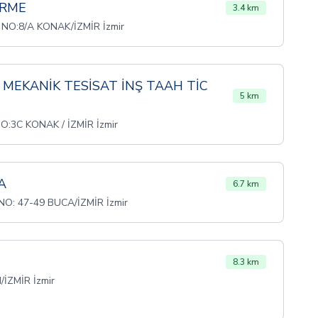
İRME
3.4 km
NO:8/A KONAK/İZMİR İzmir
 MEKANİK TESİSAT İNŞ TAAH TİC
5 km
:3C KONAK / İZMİR İzmir
A
6.7 km
NO: 47-49 BUCA/İZMİR İzmir
8.3 km
/İZMİR İzmir