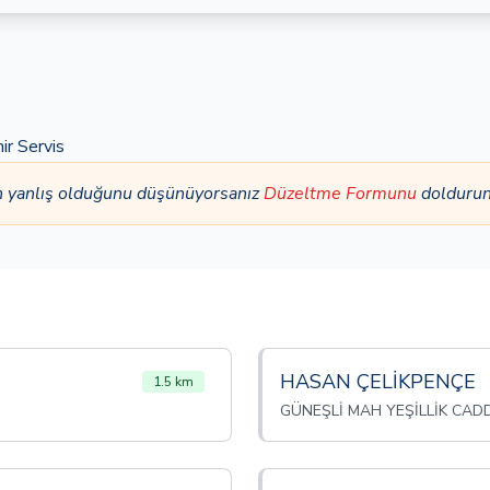
ir Servis
n yanlış olduğunu düşünüyorsanız
Düzeltme Formunu
doldurun
HASAN ÇELİKPENÇE
1.5 km
GÜNEŞLİ MAH YEŞİLLİK CADD