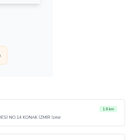
.
1.6 km
ESİ NO:14 KONAK İZMİR İzmir