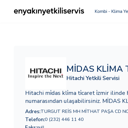
Kombi - Klima Yet
MİDAS KLİMA 
Hitachi Yetkili Servisi
Hitachi mi̇das kli̇ma ti̇caret i̇zmir ili
numarasından ulaşabilirsiniz. MİDAS KL
Adres:
TURGUT REİS MH MİTHAT PAŞA CD NO:
Telefon:
0 (232) 446 11 40
Faks:
null