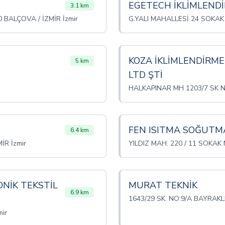
EGETECH İKLİMLEND
3.1 km
 BALÇOVA / İZMİR İzmir
G.YALI MAHALLESİ 24 SOKAK 
İ
KOZA İKLİMLENDİRME
5 km
LTD ŞTİ
HALKAPINAR MH 1203/7 SK NO
FEN ISITMA SOĞUTM
6.4 km
R İzmir
YILDIZ MAH. 220 / 11 SOKAK 
NİK TEKSTİL
MURAT TEKNİK
6.9 km
1643/29 SK. NO:9/A BAYRAKLI
ir