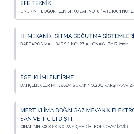
EFE TEKNİK
ONUR MH BÖĞÜRTLEN SK KOÇAK NO: 8 / A İÇ KAPI NO: 10
Hİ MEKANİK ISITMA SOĞUTMA SİSTEMLER
BARBAROS MAH. 345 SK. NO: 27 A KONAK/ İZMİR İzmir
EGE İKLİMLENDİRME
BAHÇELİEVLER MH.1851/4 SOKAK NO:20/B KARŞIYAKA/İZMİ
MERT KLİMA DOĞALGAZ MEKANİK ELEKTRO
SAN VE TİC LTD ŞTİ
ÇINAR MH 5003 SK NO:22/A ÇAMDİBİ BORNOVA/ İZMİR İzm