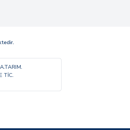
ktedir.
.TARIM.
 TİC.