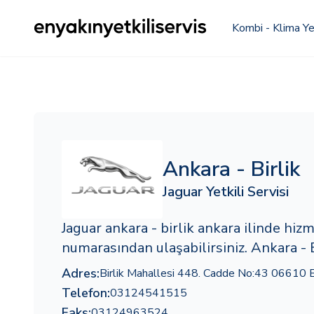
Kombi - Klima Yet
Ankara - Birlik
Jaguar Yetkili Servisi
Jaguar ankara - birlik ankara ilinde hi
numarasından ulaşabilirsiniz. Ankara - B
Adres:
Birlik Mahallesi 448. Cadde No:43 06610 B
Telefon:
03124541515
Faks:
03124963524