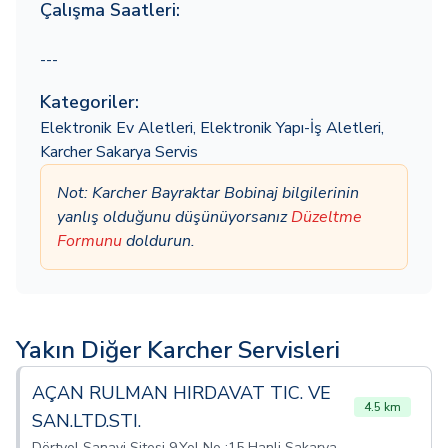
Çalışma Saatleri:
---
Kategoriler:
Elektronik Ev Aletleri
,
Elektronik Yapı-İş Aletleri
,
Karcher Sakarya Servis
Not: Karcher Bayraktar Bobinaj bilgilerinin
yanlış olduğunu düşünüyorsanız
Düzeltme
Formunu
doldurun.
Yakın Diğer Karcher Servisleri
AÇAN RULMAN HIRDAVAT TIC. VE
4.5 km
SAN.LTD.STI.
Dörtyol Sanayi Sitesi 9.Yol No :15 Hanli Sakarya