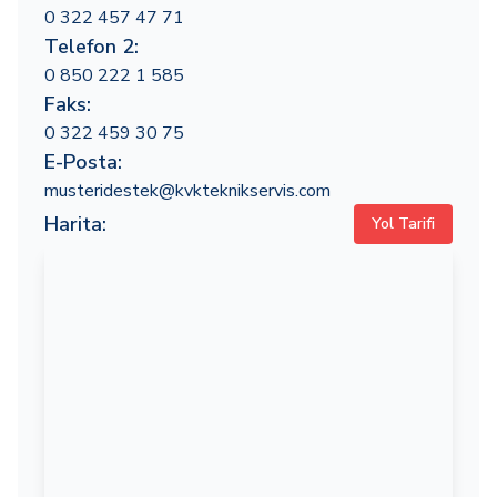
0 322 457 47 71
Telefon 2:
0 850 222 1 585
Faks:
0 322 459 30 75
E-Posta:
musteridestek@kvkteknikservis.com
Harita:
Yol Tarifi